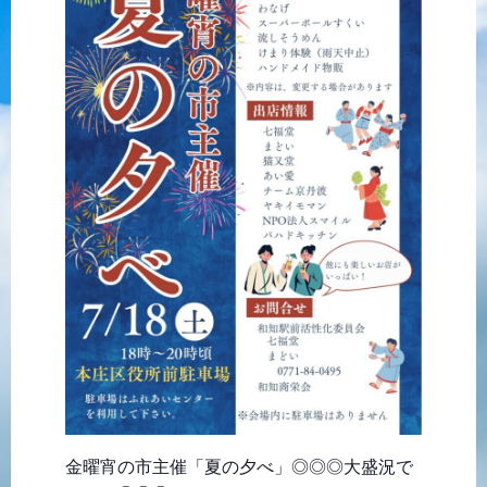
金曜宵の市主催「夏の夕べ」◎◎◎大盛況で